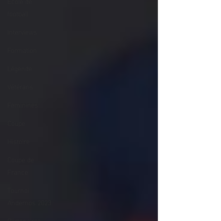
École de
football
Interviews
Formation
Légende
Vétérans
Féminines
Coupe
Histoire
Coupe de
France
Tournoi
Andernos 2023
Partenaires