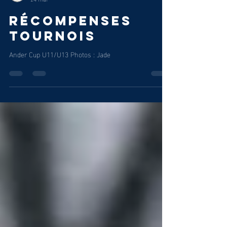
Andernos Sport
24 mai
Récompenses
tournois
Ander Cup U11/U13 Photos : Jade