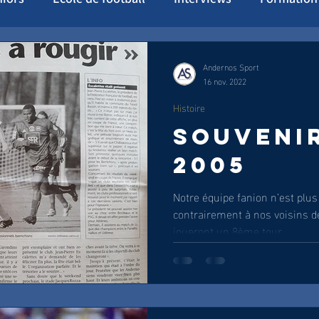
stoire
Coupe de France
Tournoi Andernos 2023
Andernos Sport
16 nov. 2022
Histoire
SOUVENI
2005
Notre équipe fanion n’est plus
contrairement à nos voisins d
joueront un 8ème tour...