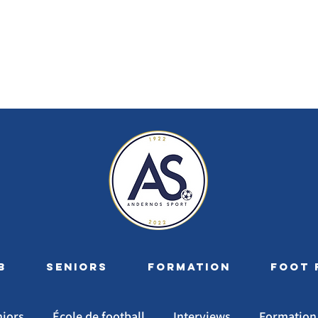
B
SENIORS
FORMATION
FOOT 
niors
École de football
Interviews
Formation