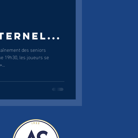
TERNEL...
raînement des seniors
ue 19h30, les joueurs se
...