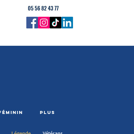
05 56 82 43 77
FÉMININ
PLUS
Légende
Vétérans