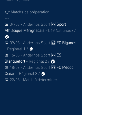
👉 Matchs de préparation :
---
📅 04/08 - Andernos Sport 🆚 
Sport 
Athlétique Mérignacais
 - U19 Nationaux / 
🏠 
📅 09/08 - Andernos Sport 🆚 
FC Biganos
- Régional 1 / 🏠
📅 16/08 - Andernos Sport 🆚 
ES 
Blanquefort
 - Régional 2 / 🏠
📅 18/08 - Andernos Sport 🆚 
FC Médoc 
Océan
 - Régional 3 / 🏠
📅 22/08 - Match à déterminer.