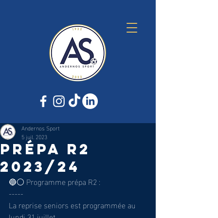
Andernos Sport
5 juil. 2023
Prépa R2
2023/24
🔵⚪️ Programme prépa R2 :
-----
La reprise seniors est programmée au 
lundi 31 juillet.