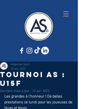
Andernos Sport
10 avr. 2023
TOURNOI AS :
U15F
Dernière mise à jour :
12 avr. 2023
Les grandes à l'honneur ! De belles 
prestations ce lundi pour les joueuses de 
Hugo et Kevin.