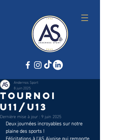
Andernos Sport
8 juin 2025
TOURNOI
U11/U13
Dernière mise à jour :
9 juin 2025
Deux journées incroyables sur notre 
plaine des sports ! 
Félicitations à l'AS Aixoise qui remporte 