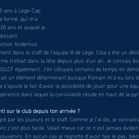
 5 ans à Lège-Cap 
a formé, qui m'a 
0 ans et auquel je 
aissant. 
rection Andernos. 
nt dans le staff de l’équipe B de Lège. Cela a été un décl
a me trottait dans la tête depuis plus d’un an. Je connais 
USLCF également. J’en côtoyais certains de temps en dehor
était un élément déterminant puisque Romain m’a eu lors 
a s’ajoute le fait d’avoir la possibilité de jouer pour une éq
érience dans lequel la convivialité réside en haut de la py
ti sur le club depuis ton arrivée ?
gré par les joueurs et le staff. Comme je l’ai dis, je connais
nc c’est plus facile. Valait mieux car ce n’est jamais éviden
ouvenirs. En aucun cas je regrette d’avoir fais le pas, bien