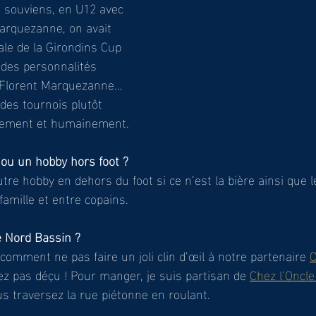
 souviens, en U12 avec 
arquezanne, on avait 
ale de la Girondins Cup 
des personnalités 
Florent Marquezanne… 
des tournois plutôt 
vement et humainement. 
ou un hobby hors foot ? 
tre hobby en dehors du foot si ce n’est la bière ainsi que 
amille et entre copains. 
e Nord Bassin ?
 comment ne pas faire un joli clin d’œil à notre partenaire 
O
ez pas déçu ! Pour manger, je suis partisan de 
Chez l’Oncle
s traversez la rue piétonne en roulant. 