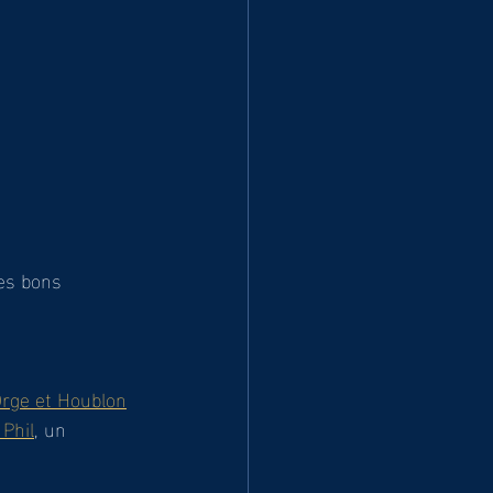
les bons 
rge et Houblon
 Phil
, un 