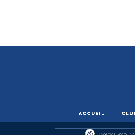
ACCUEIL
CLU
Andernos Sport
17 o