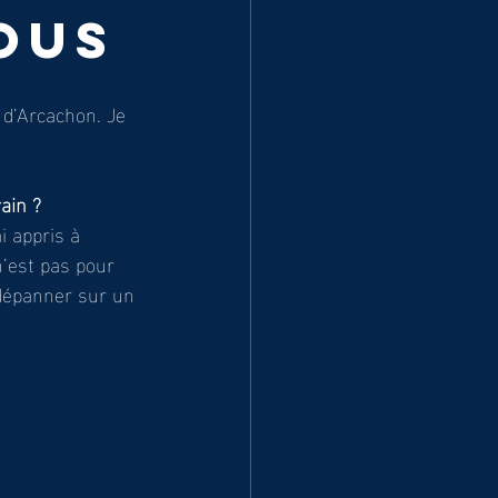
OUS
 d’Arcachon. Je 
ain ?
i appris à 
n’est pas pour 
 dépanner sur un 