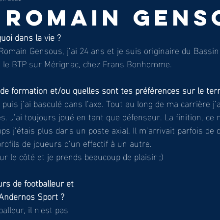
: ROMAIN GENS
quoi dans la vie ? 
 Romain Gensous, j’ai 24 ans et je suis originaire du Bassin
 le BTP sur Mérignac, chez Frans Bonhomme. 
 de formation et/ou quelles sont tes préférences sur le terr
puis j’ai basculé dans l’axe. Tout au long de ma carrière j’a
es. J’ai toujours joué en tant que défenseur. La finition, ce 
s j’étais plus dans un poste axial. Il m’arrivait parfois de
rofils de joueurs d’un effectif à un autre. 
ur le côté et je prends beaucoup de plaisir ;)
rs de footballeur et 
 Andernos Sport ?
lleur, il n'est pas 