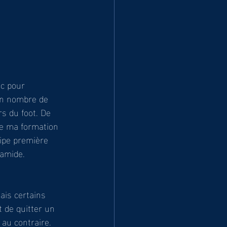
ic pour 
bon nombre de 
s du foot. De 
de ma formation 
uipe première 
ramide. 
sais certains 
t de quitter un 
 au contraire. 