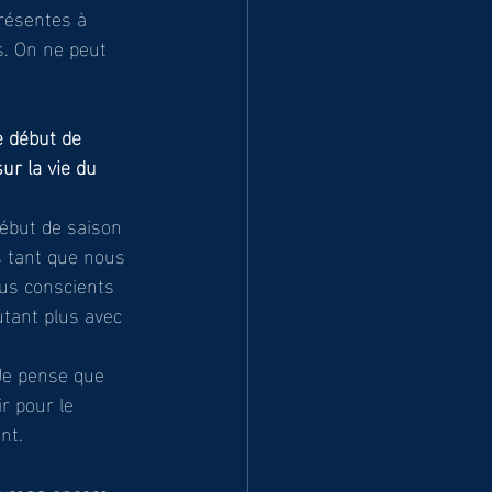
résentes à 
s. On ne peut 
e début de 
ur la vie du 
ébut de saison 
 tant que nous 
us conscients 
utant plus avec 
 
Je pense que 
r pour le 
nt. 
ivrons encore 