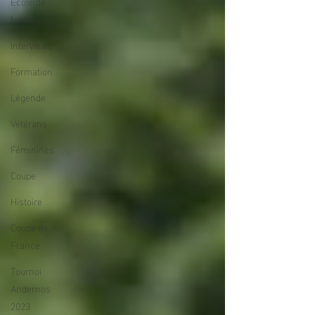
École de
football
Interviews
Formation
Légende
Vétérans
Féminines
Coupe
Histoire
Coupe de
France
Tournoi
Andernos
2023