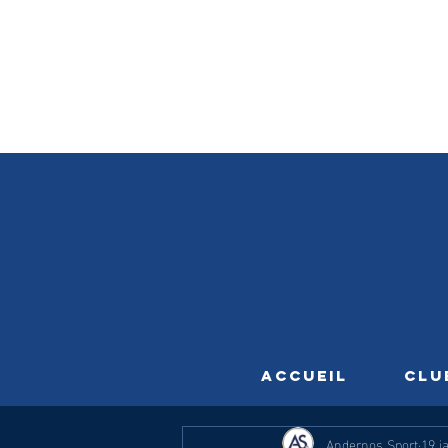
ACCUEIL
CLU
Andernos Sport
19 j