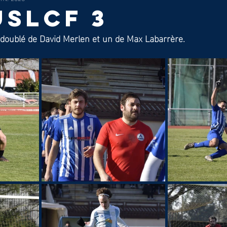
USLCF 3
n doublé de David Merlen et un de Max Labarrère.