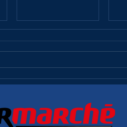
R2 : PE2M
R2