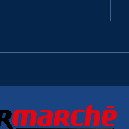
R2 : PE2M
R2