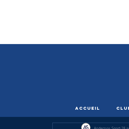
ACCUEIL
CLU
Andernos Sport
28 s