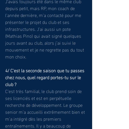
J’avais toujours été dans le même club 
depuis petit, mais RP, mon coach de 
l’année dernière, m’a contacté pour me 
présenter le projet du club et ses 
infrastructures. J’ai aussi un pote 
(Mathias Pino) qui avait signé quelques 
jours avant au club, alors j’ai suivi le 
mouvement et je ne regrette pas du tout 
mon choix.
4/ C'est la seconde saison que tu passes 
chez nous, quel regard portes-tu sur le 
club ?
C’est très familial, le club prend soin de 
ses licenciés et est en perpétuelle 
recherche de développement. Le groupe 
senior m’a accueilli extrêmement bien et 
m’a intégré dès les premiers 
entraînements. Il y a beaucoup de 