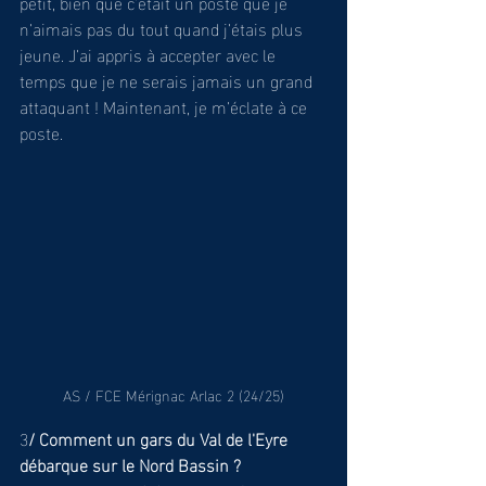
petit, bien que c’était un poste que je 
n’aimais pas du tout quand j’étais plus 
jeune. J’ai appris à accepter avec le 
temps que je ne serais jamais un grand 
attaquant ! Maintenant, je m’éclate à ce 
poste.
AS / FCE Mérignac Arlac 2 (24/25)
3
/ Comment un gars du Val de l'Eyre 
débarque sur le Nord Bassin ?