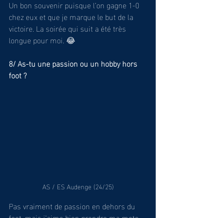
Un bon souvenir puisque l’on gagne 1-0 
chez eux et que je marque le but de la 
victoire. La soirée qui suit a été très 
longue pour moi. 😂
8/ As-tu une passion ou un hobby hors 
foot ?
AS / ES Audenge (24/25)
Pas vraiment de passion en dehors du 
foot, mais j’aime bien prendre ma moto 