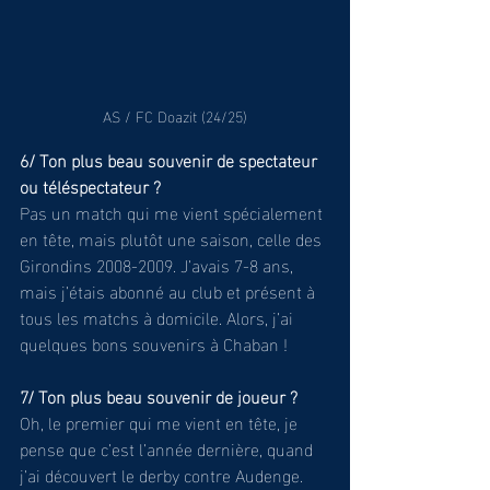
AS / FC Doazit (24/25)
6/ Ton plus beau souvenir de spectateur 
ou téléspectateur ?
Pas un match qui me vient spécialement 
en tête, mais plutôt une saison, celle des 
Girondins 2008-2009. J’avais 7-8 ans, 
mais j’étais abonné au club et présent à 
tous les matchs à domicile. Alors, j’ai 
quelques bons souvenirs à Chaban !
7/ Ton plus beau souvenir de joueur ?
Oh, le premier qui me vient en tête, je 
pense que c’est l’année dernière, quand 
j’ai découvert le derby contre Audenge. 