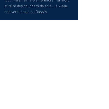
et faire des couchers de soleil le week-
end vers le sud du Bassin.
9/ Ton bon plan sur le Bassin ou Val de 
l'Eyre ?
Aller voir l’US Salles jouer au rugby, 
forcément ! Avec la bière qui va avec !
10/ Le mot de la fin ?
Moustache !
C.G.
(Interview réalisée le 6 mars 2025)
Interviews
Seniors
Voir tout