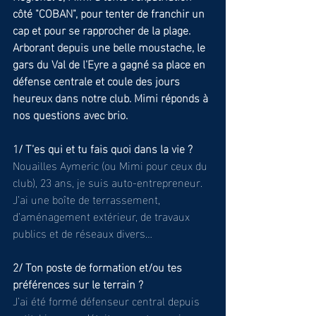
côté "COBAN", pour tenter de franchir un 
cap et pour se rapprocher de la plage. 
Arborant depuis une belle moustache, le 
gars du Val de l'Eyre a gagné sa place en 
défense centrale et coule des jours 
heureux dans notre club. Mimi réponds à 
nos questions avec brio.
1/ T’es qui et tu fais quoi dans la vie ?
Nouailles Aymeric (ou Mimi pour ceux du 
club), 23 ans, je suis auto-entrepreneur. 
J’ai une boîte de terrassement, 
d’aménagement extérieur, de travaux 
publics et de réseaux divers…
2/ Ton poste de formation et/ou tes 
préférences sur le terrain ?
J’ai été formé défenseur central depuis 