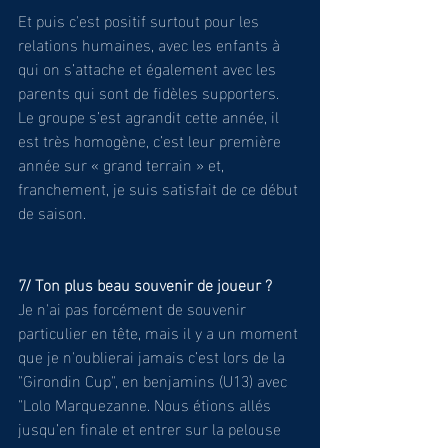
Et puis c'est positif surtout pour les 
relations humaines, avec les enfants à 
qui on s’attache et également avec les 
parents qui sont de fidèles supporters. 
Le groupe s’est agrandit cette année, il 
est très homogène, c’est leur première 
année sur « grand terrain » et, 
franchement, je suis satisfait de ce début 
de saison. 
7/ Ton plus beau souvenir de joueur ? 
Je n'ai pas forcément de souvenir 
particulier en tête, mais il y a un moment 
que je n'oublierai jamais c’est lors de la 
"Girondin Cup", en benjamins (U13) avec 
"Lolo Marquezanne. Nous étions allés 
jusqu’en finale et entrer sur la pelouse 