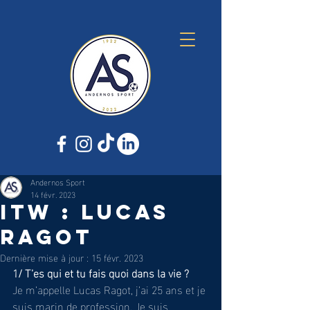
Andernos Sport
14 févr. 2023
ITW : LUCAS
RAGOT
Dernière mise à jour :
15 févr. 2023
1/ T’es qui et tu fais quoi dans la vie ?
Je m’appelle Lucas Ragot, j’ai 25 ans et je 
suis marin de profession. Je suis 