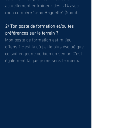
actuellement entraîneur des U14 avec 
mon compère "Jean Baguette" (Nono).
2/ Ton poste de formation et/ou tes 
préférences sur le terrain ?
Mon poste de formation est milieu 
offensif, c’est là où j’ai le plus évolué que 
ce soit en jeune ou bien en senior. C’est 
également là que je me sens le mieux. 