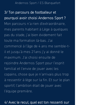
Andernos Sport / ES Blanquefort
3/ Ton parcours de footballeur et 
pourquoi avoir choisi Andernos Sport ?
Mon parcours n’a rien d’extraordinaire, 
mes parents habitant à Lège à quelques 
pas du stade, j’ai bien évidement fait 
toute ma formation là-bas. J’ai 
commencé à l’âge de 4 ans me semble-t-
il et jusqu’à mes 21ans j’y ai donné le 
maximum. J’ai choisi ensuite de 
rejoindre Andernos Sport pour l’esprit 
familial et l’envie de jouer avec les 
copains, chose que je n’arrivais plus trop 
à ressentir à lège sur la fin. Et sur le plan 
sportif, l’ambition était de jouer avec 
l’équipe première. 
4/ Avec le recul, quel est ton ressenti sur 