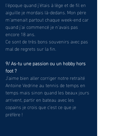
l'époque quand j'étais à lège et de fil en 
aiguille je mordais là-dedans. Mon père 
m'amenait partout chaque week-end car 
quand j'ai commencé je n'avais pas 
encore 18 ans. 
Ce sont de très bons souvenirs avec pas 
mal de regrets sur la fin.
9/ As-tu une passion ou un hobby hors 
foot ?
J’aime bien aller corriger notre retraité 
Antoine Vedrine au tennis de temps en 
temps mais sinon quand les beaux jours 
arrivent, partir en bateau avec les 
copains je crois que c’est ce que je 
préfère ! 