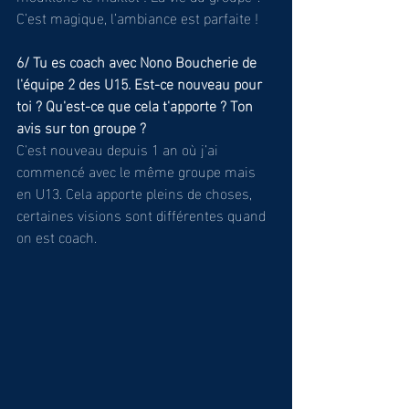
C’est magique, l’ambiance est parfaite !
6/ Tu es coach avec Nono Boucherie de 
l'équipe 2 des U15. Est-ce nouveau pour 
toi ? Qu'est-ce que cela t'apporte ? Ton 
avis sur ton groupe ?
C'est nouveau depuis 1 an où j’ai 
commencé avec le même groupe mais 
en U13. Cela apporte pleins de choses, 
certaines visions sont différentes quand 
on est coach. 