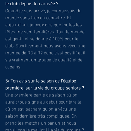
le club depuis ton arrivée ?
Quand je suis arrivé, je connaissais du 
monde sans trop en connaître. Et 
aujourd’hui, je peux dire que toutes les 
têtes me sont familières. Tout le monde 
est gentil et se donne à 100% pour le 
club. Sportivement nous avons vécu une 
montée de R3 à R2 donc c’est positif et il 
y a vraiment un groupe de qualité et de 
copains.  
5/ Ton avis sur la saison de l'équipe 
première, sur la vie du groupe seniors ?
Une première partie de saison où on 
aurait tous signé au début pour être là 
où on est, sachant qu’on a vécu une 
saison dernière très compliquée. On 
prend les matchs un par un et nous 
mouillons le maillot ! La vie du groupe ? 