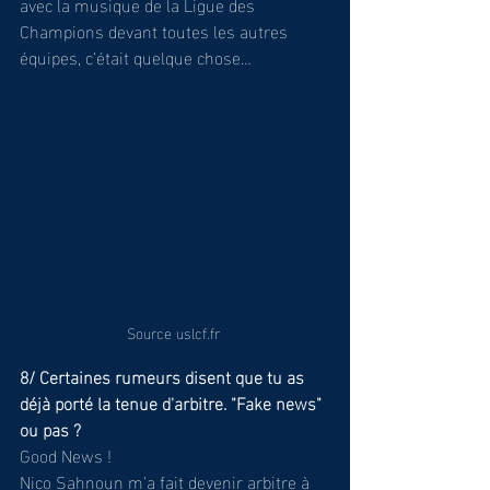
avec la musique de la Ligue des 
Champions devant toutes les autres 
équipes, c’était quelque chose…
Source uslcf.fr 
8/ Certaines rumeurs disent que tu as 
déjà porté la tenue d'arbitre. "Fake news" 
ou pas ?
Good News !
Nico Sahnoun m'a fait devenir arbitre à 